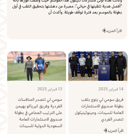
وكانت هذه أولى مشاركات تتيكول هذا الموسم، حيث وصفت فوزها بأنه
“أفضل هدية تلقيتها في حياتي”، معبرة عن دهشتها بتحقيق اللقب في أول
بطولة بالموسم بعد فترة توقف طويلة. وأكدت أن
اقرأ المزيد
14 فبراير 2025
13 فبراير 2025
فريق سومي لي يتوج بلقب
سومي لي تتصدر المنافسات
بطولة صندوق الاستثمارات
الفردية وفريق كيرياكو يهيمن
العامة للسيدات، وجينوثيتيكول
على الترتيب الجماعي في بطولة
تتصدر الفردي
صندوق الاستثمارات العامة
السعودية الدولية للسيدات
اقرأ المزيد