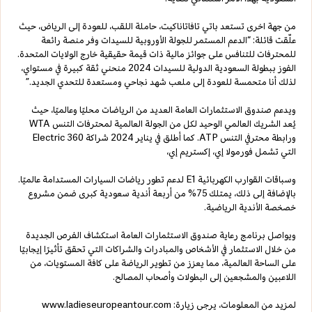
من جهة اخرى تستعد باتي تافاتاناكيت، حاملة اللقب، للعودة إلى الرياض، حيث
علّقت قائلة: “الدعم المستمر للجولة الأوروبية للسيدات وفر منصة رائعة
للمحترفات للتنافس على جوائز مالية ذات قيمة حقيقية خارج الولايات المتحدة.
الفوز ببطولة السعودية الدولية للسيدات 2024 منحني ثقة كبيرة في مستواي،
لذلك أنا متحمسة للعودة إلى ملعب شهد نجاحي ومستعدة للتحدي الجديد.”
ويدعم صندوق الاستثمارات العامة العديد من الرياضات محليًا وعالميًا، حيث
يُعد الشريك العالمي الوحيد لكل من الجولة العالمية لمحترفات التنس WTA
ورابطة محترفي التنس ATP. كما أطلق في يناير 2024 شراكة Electric 360
التي تشمل فورمولا إي، إكستريم إي،
وسباقات القوارب الكهربائية E1 لدعم تطور رياضات السيارات المستدامة عالميًا.
بالإضافة إلى ذلك، يمتلك 75% من أربعة أندية سعودية كبرى ضمن مشروع
خصخصة الأندية الرياضية.
ويواصل برنامج رعاية صندوق الاستثمارات العامة استكشاف الفرص الجديدة
من خلال الاستثمار في الأشخاص والمبادرات والشراكات التي تحقق تأثيرًا إيجابيًا
على الساحة العالمية، مما يعزز من تطوير الرياضة على كافة المستويات، من
اللاعبين والمشجعين إلى البطولات وأصحاب المصالح.
لمزيد من المعلومات، يرجى زيارة:
www.ladieseuropeantour.com