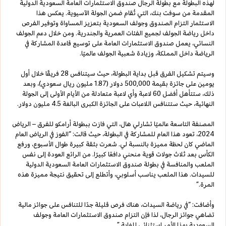
لهذه البطولة مع بطولة الرجال صندوق الاستثمارات العامة السعودية الدولية
المقدمة من سوفت بنك، التي تُقام ضمن الجولة الآسيوية. يعكس هذا
الاستثمار التزام الصندوق وجولف السعودية بتعزيز المساواة وتوفير الفرص
داخل رياضة الجولف لجميع الفئات العمرية والجندرية. ومن خلال دعم الجولف
النسائي، يعمل صندوق الاستثمارات العامة على توسيع قاعدة المشاركة في
الرياضة داخل المملكة، وزيادة شعبية الجولف عالميًا.
وسيتم تشكيل الفرق قبل بداية البطولة، حيث سيتنافس 28 فريقًا خلال أول
يومين على جائزة بقيمة 500,000 دولار (1.87 مليون ريال سعودي)، وبعد
ذلك، ستتأهل أفضل 60 لاعبة وأي لاعبة متعادلة من الأيام الأولى إلى الجولة
النهائية، حيث ستتنافس اللاعبات على الجائزة الكبرى البالغة 4.5 مليون دولار.
المصنفة التاسعة عالميًا تشارلي هال، التي فازت ببطولة أرامكو للفرق – الرياض
2024، تعود هذا العام للمشاركة في البطولة، حيث قالت: “الفوز في الرياض العام
الماضي كان لحظة مميزة بالنسبة لي. شعرت بثقة كبيرة طوال الأسبوع، ورفع
الكأس بعد ثلاث جولات قوية منحني دافعًا كبيرًا. من الرائع العودة إلى نفس
الملعب والمنافسة في بطولة صندوق الاستثمارات العامة السعودية الدولية
للسيدات. هذا الملعب يناسب أسلوبي، وأتطلع إلى تحقيق نتيجة مميزة هذه
المرة.”
وأضافت: “في رياضة السيدات، هناك فرص قليلة جدًا للتنافس على جوائز مالية
تضاهي جوائز الرجال، لذا فإن التزام صندوق الاستثمارات العامة وجولف
السعودية بهذا الأمر استثنائي للغاية.”