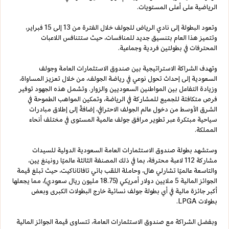
الرياضية على أعلى المستويات.
وتعود البطولة إلى نادي الرياض للجولف خلال الفترة من 13 إلى 15 فبراير،
وتتميز هذا العام بتنسيق جديد للمنافسات، حيث ستتنافس اللاعبات
المحترفات في بطولتين فردية وجماعية.
وتهدف الشراكة الاستراتيجية بين صندوق الاستثمارات العامة وجولف
السعودية إلى إحداث تحول نوعي في رياضة الجولف، من خلال تعزيز المساواة،
وزيادة التفاعل بين المواطنين السعوديين والزوار. وتشمل هذه الجهود توفير
فرص متكافئة للجميع للمشاركة في الرياضة، وتمكين المواهب الطموحة في
الشرق الأوسط من دخول عالم الجولف الاحترافي، إضافةً إلى إطلاق مبادرات
سياحية مبتكرة عبر تطوير مرافق جولف عالمية المستوى في مختلف أنحاء
المملكة.
وستشهد بطولة صندوق الاستثمارات العامة السعودية الدولية للسيدات
مشاركة 112 لاعبة محترفة، بما في ذلك المصنفة الثالثة عالميًا رونينغ يين،
والتاسعة عالميًا تشارلي هال، وحاملة اللقب باتي تافاتاناكيت، حيث تبلغ قيمة
الجوائز المالية 5 ملايين دولار أمريكي (18.75 مليون ريال سعودي)، مما يجعلها
أكبر جائزة مالية في أي بطولة جولف نسائية خارج البطولات الكبرى وبعض
بطولات LPGA.
وبفضل الشراكة مع صندوق الاستثمارات العامة، تتساوى قيمة الجوائز المالية