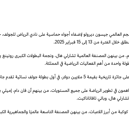
نجم العالمي جيسون ديرولو لإضفاء أجواء حماسية على نادي الرياض للجولف، 
من 13 إلى 15 فبراير 2025.
، من بينهن المصنفة العالمية تشارلي هال، ونجمة البطولات الكبرى رونينغ 
ئية تقدم جائزة مساوية لنظيرتها في منافسات الرجال.
ن في تطوير الرياضة على جميع المستويات، من بينهم آن فان دام، إميلي بيدي
شارلي هال، وباتي تافاتاناكيت.
ة كوكبة من أبرز اللاعبات، من بينهن المصنفة التاسعة عالميًا والجماهيرية ال