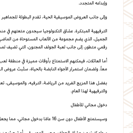
وإبداعه المتجدد.
وإلى جانب العروض الموسيقية الحية، تقدم البطولة للجماهير 
الترفيهية المبتكرة. عشاق التكنولوجيا سيجدون متعتهم في منط
الجميل، الذي يضم مجموعة من الألعاب المستوحاة من الماضي.
رقمي متطور، إلى جانب لعبة الجولف المجنون، التي تضيف لمسة
أما العائلات، فيمكنهم الاستمتاع بأوقات مميزة في منطقة لعب
معاً. ولضمان استمرار الأجواء النابضة بالحياة، ستُبث عروض الـ”
بفضل هذا المزيج الفريد من الرياضة، الترفيه، والموسيقى، تع
والترفيهية لهذا العام.
دخول مجاني للأطفال
وسيستمتع الأطفال دون سن 16 عامًا بدخول مجاني، مما يجعل هذا الحدث وجهة مثالية للعائلات الباحثة عن ترفيه شامل.
سواء كنت من عشاق الجولف، محبي الموسيقى، أو تبحث عن يوم