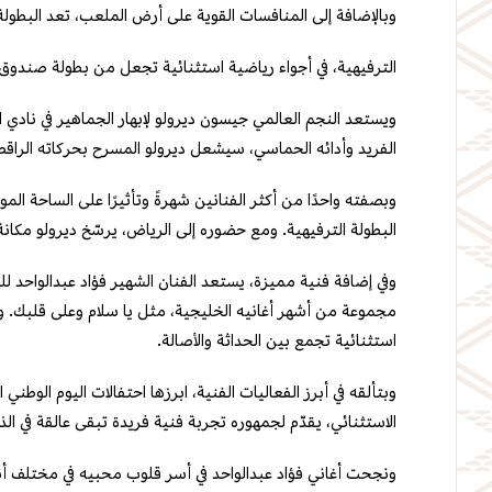
وبالإضافة إلى المنافسات القوية على أرض الملعب، تعد البطولة 
الترفيهية، في أجواء رياضية استثنائية تجعل من بطولة صندوق الا
ويستعد النجم العالمي جيسون ديرولو لإبهار الجماهير في نادي
الفريد وأدائه الحماسي، سيشعل ديرولو المسرح بحركاته الراقص
وبصفته واحدًا من أكثر الفنانين شهرةً وتأثيرًا على الساحة الم
البطولة الترفيهية. ومع حضوره إلى الرياض، يرسّخ ديرولو مكانة
وفي إضافة فنية مميزة، يستعد الفنان الشهير فؤاد عبدالواحد ل
مجموعة من أشهر أغانيه الخليجية، مثل يا سلام وعلى قلبك. وب
استثنائية تجمع بين الحداثة والأصالة.
وبتألقه في أبرز الفعاليات الفنية، ابرزها احتفالات اليوم الو
الاستثنائي، يقدّم لجمهوره تجربة فنية فريدة تبقى عالقة في الذا
ونجحت أغاني فؤاد عبدالواحد في أسر قلوب محبيه في مختلف أنحا