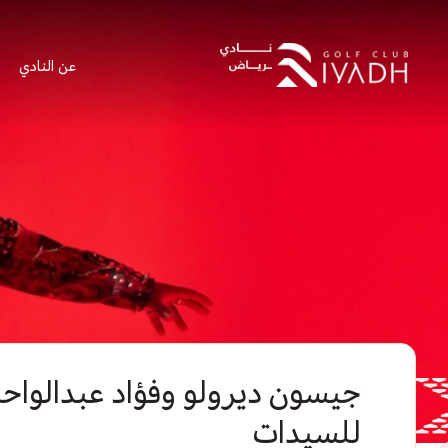
عن النادي
جيسون ديرولو وفؤاد عبدالواحد
للسيدات