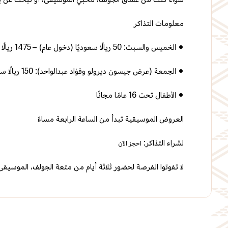
معلومات التذاكر
● الخميس والسبت: 50 ريالًا سعوديًا (دخول عام) – 1475 ريالًا سعوديًا (ضيافة مميزة)
● الجمعة (عرض جيسون ديرولو وفؤاد عبدالواحد): 150 ريالًا سعوديًا (دخول عام) – 1875 ريالًا سعوديًا (ضيافة مميزة)
● الأطفال تحت 16 عامًا مجانًا
العروض الموسيقية تبدأ من الساعة الرابعة مساءً
لشراء التذاكر:
احجز الآن
لا تفوتوا الفرصة لحضور ثلاثة أيام من متعة الجولف، الموسيقى