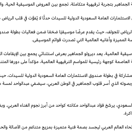
الجماهير بتجربة ترفيهية متكاملة، تجمع بين العروض الموسيقية الحية، والألع
ستثمارات العامة السعودية الدولية للسيدات حدثًا لا يُفوَّت في قلب الرياض هذ
 الرياض للجولف، حيث يقدم عرضًا موسيقيًا ضخمًا ضمن فعاليات بطولة صندوق
ة المميزة وأغانيه العالمية التي تصدرت قوائم الموسيقى.
وسيقية العالمية، يعد ديرولو الجماهير بعرض استثنائي يجمع بين الإيقاعات النا
 العاصمة كوجهة رئيسية للمواسم الترفيهية العالمية، مؤكداً على دورها المتنا
لمشاركة في بطولة صندوق الاستثمارات العامة السعودية الدولية للسيدات، حي
صوته الذي أسر قلوب الجماهير في الوطن العربي، سيضفي عبدالواحد لمسة شرق
طني السعودي، يرسّخ فؤاد عبدالواحد مكانته كواحد من أبرز نجوم الغناء العربي
كرة.
ء العالم العربي ليجسد بصمة فنية متميزة بمزيج متناغم من الأصالة والحداثة،